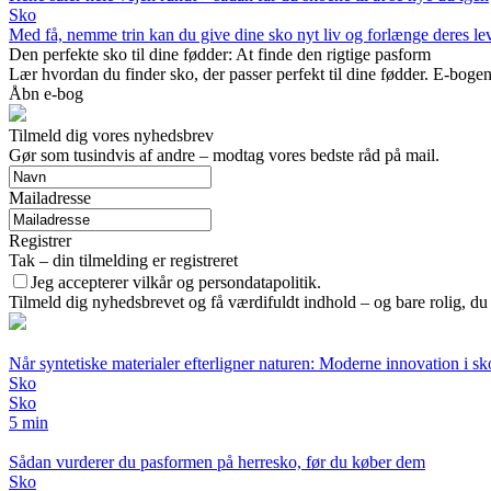
Sko
Med få, nemme trin kan du give dine sko nyt liv og forlænge deres levet
Den perfekte sko til dine fødder: At finde den rigtige pasform
Lær hvordan du finder sko, der passer perfekt til dine fødder. E-bog
Åbn e-bog
Tilmeld dig vores nyhedsbrev
Gør som tusindvis af andre – modtag vores bedste råd på mail.
Mailadresse
Registrer
Tak – din tilmelding er registreret
Jeg accepterer vilkår og persondatapolitik.
Tilmeld dig nyhedsbrevet og få værdifuldt indhold – og bare rolig, du 
Når syntetiske materialer efterligner naturen: Moderne innovation i s
Sko
Sko
5 min
Sådan vurderer du pasformen på herresko, før du køber dem
Sko