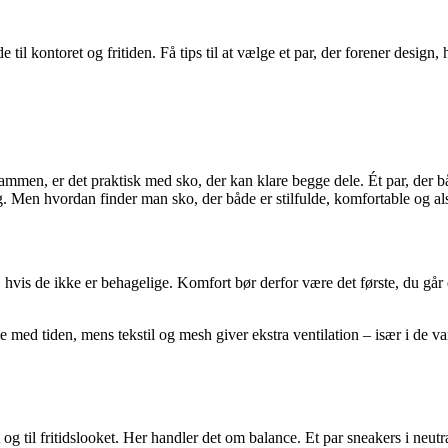
til kontoret og fritiden. Få tips til at vælge et par, der forener desi
sammen, er det praktisk med sko, der kan klare begge dele. Ét par, der bå
 Men hvordan finder man sko, der både er stilfulde, komfortable og alsidi
hvis de ikke er behagelige. Komfort bør derfor være det første, du går 
 med tiden, mens tekstil og mesh giver ekstra ventilation – især i de va
t og til fritidslooket. Her handler det om balance. Et par sneakers i neut