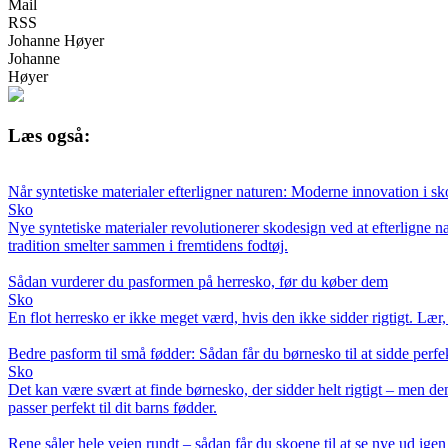
Mail
RSS
Johanne Høyer
Johanne
Høyer
Læs også:
Når syntetiske materialer efterligner naturen: Moderne innovation i s
Sko
Nye syntetiske materialer revolutionerer skodesign ved at efterligne 
tradition smelter sammen i fremtidens fodtøj.
Sådan vurderer du pasformen på herresko, før du køber dem
Sko
En flot herresko er ikke meget værd, hvis den ikke sidder rigtigt. Lær
Bedre pasform til små fødder: Sådan får du børnesko til at sidde perfe
Sko
Det kan være svært at finde børnesko, der sidder helt rigtigt – men de
passer perfekt til dit barns fødder.
Rene såler hele vejen rundt – sådan får du skoene til at se nye ud igen