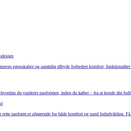
kodesign
naturens egenskaber og samtidig tilbyde forbedret komfort, funktionalit
, hvordan du vurderer pasformen, inden du køber – fra at kende din fodty
kt
n rette pasform er afgørende for både komfort og sund fodudvikling. Få 