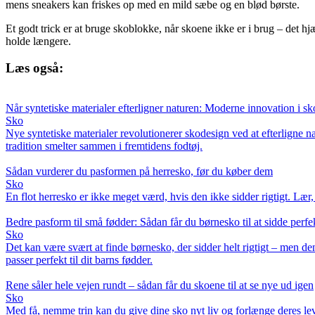
mens sneakers kan friskes op med en mild sæbe og en blød børste.
Et godt trick er at bruge skoblokke, når skoene ikke er i brug – det h
holde længere.
Læs også:
Når syntetiske materialer efterligner naturen: Moderne innovation i s
Sko
Nye syntetiske materialer revolutionerer skodesign ved at efterligne 
tradition smelter sammen i fremtidens fodtøj.
Sådan vurderer du pasformen på herresko, før du køber dem
Sko
En flot herresko er ikke meget værd, hvis den ikke sidder rigtigt. Lær
Bedre pasform til små fødder: Sådan får du børnesko til at sidde perfe
Sko
Det kan være svært at finde børnesko, der sidder helt rigtigt – men de
passer perfekt til dit barns fødder.
Rene såler hele vejen rundt – sådan får du skoene til at se nye ud igen
Sko
Med få, nemme trin kan du give dine sko nyt liv og forlænge deres levet