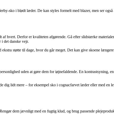
r derby-sko i blødt læder. De kan styles formelt med blazer, men ser og
idt af hvert. Derfor er kvaliteten afgørende. Gå efter slidstærke material
 i det danske vejr.
med ekstra støtte til dage, hvor du går meget. Det kan give skoene længer
 personlighed uden at gøre dem for iøjnefaldende. En kontrastsyning, e
e dig lidt mere – for eksempel sko i cognacfarvet læder eller med en let 
Rengør dem jævnligt med en fugtig klud, og brug passende plejeprodukt