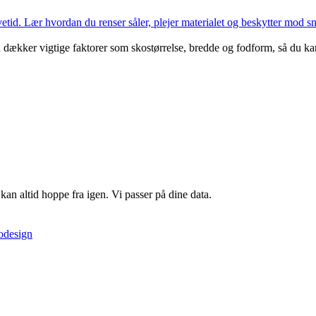
id. Lær hvordan du renser såler, plejer materialet og beskytter mod snav
en dækker vigtige faktorer som skostørrelse, bredde og fodform, så du 
kan altid hoppe fra igen. Vi passer på dine data.
kodesign