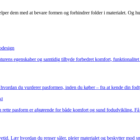
jælper dem med at bevare formen og forhindrer folder i materialet. Og hu
kodesign
naturens egenskaber og samtidig tilbyde forbedret komfort, funktionalit
, hvordan du vurderer pasformen, inden du køber – fra at kende din fodty
kt
n rette pasform er afgørende for både komfort og sund fodudvikling. Få 
id. Lær hvordan du renser såler, plejer materialet og beskytter mod snav