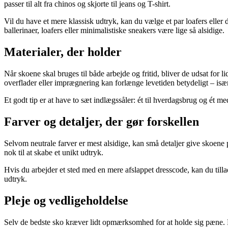
passer til alt fra chinos og skjorte til jeans og T-shirt.
Vil du have et mere klassisk udtryk, kan du vælge et par loafers elle
ballerinaer, loafers eller minimalistiske sneakers være lige så alsidige.
Materialer, der holder
Når skoene skal bruges til både arbejde og fritid, bliver de udsat for l
overflader eller imprægnering kan forlænge levetiden betydeligt – især
Et godt tip er at have to sæt indlægssåler: ét til hverdagsbrug og ét 
Farver og detaljer, der gør forskellen
Selvom neutrale farver er mest alsidige, kan små detaljer give skoene
nok til at skabe et unikt udtryk.
Hvis du arbejder et sted med en mere afslappet dresscode, kan du tillad
udtryk.
Pleje og vedligeholdelse
Selv de bedste sko kræver lidt opmærksomhed for at holde sig pæne. 