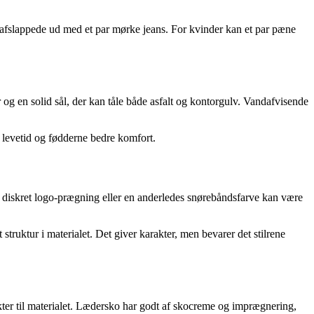
så afslappede ud med et par mørke jeans. For kvinder kan et par pæne
er og en solid sål, der kan tåle både asfalt og kontorgulv. Vandafvisende
e levetid og fødderne bedre komfort.
n diskret logo-prægning eller en anderledes snørebåndsfarve kan være
struktur i materialet. Det giver karakter, men bevarer det stilrene
er til materialet. Lædersko har godt af skocreme og imprægnering,