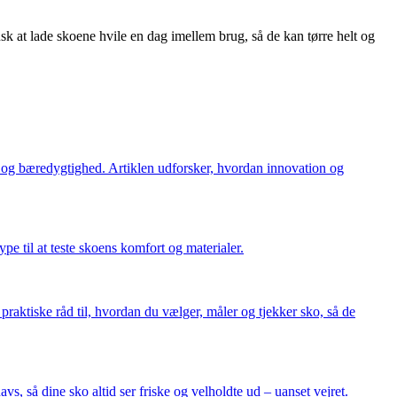
sk at lade skoene hvile en dag imellem brug, så de kan tørre helt og
et og bæredygtighed. Artiklen udforsker, hvordan innovation og
pe til at teste skoens komfort og materialer.
praktiske råd til, hvordan du vælger, måler og tjekker sko, så de
s, så dine sko altid ser friske og velholdte ud – uanset vejret.