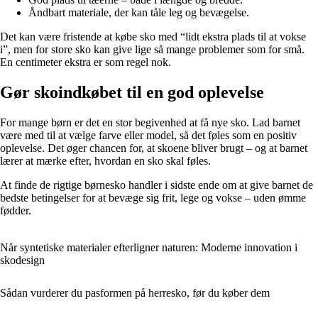
Åndbart materiale, der kan tåle leg og bevægelse.
Det kan være fristende at købe sko med “lidt ekstra plads til at vokse
i”, men for store sko kan give lige så mange problemer som for små.
En centimeter ekstra er som regel nok.
Gør skoindkøbet til en god oplevelse
For mange børn er det en stor begivenhed at få nye sko. Lad barnet
være med til at vælge farve eller model, så det føles som en positiv
oplevelse. Det øger chancen for, at skoene bliver brugt – og at barnet
lærer at mærke efter, hvordan en sko skal føles.
At finde de rigtige børnesko handler i sidste ende om at give barnet de
bedste betingelser for at bevæge sig frit, lege og vokse – uden ømme
fødder.
Når syntetiske materialer efterligner naturen: Moderne innovation i
skodesign
Sådan vurderer du pasformen på herresko, før du køber dem