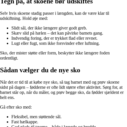
Tegn på, at skoene bør udskiftes
Selv hvis skoene stadig passer i længden, kan de være klar til
udskiftning. Hold øje med:
Slidt sål, der ikke længere giver godt greb.
Skæv slid på hælen – det kan påvirke barnets gang.
Indvendig foring, der er trykket flad eller revnet.
Lugt eller fugt, som ikke forsvinder efter luftning.
Sko, der mister støtte eller form, beskytter ikke længere foden
ordentligt.
Sådan vælger du de nye sko
Når det er tid til at købe nye sko, så tag barnet med og prøv skoene
sidst på dagen – fødderne er ofte lidt større efter aktivitet. Sørg for, at
barnet står op, når du måler, og prøv begge sko, da fødder sjældent er
helt ens.
Gå efter sko med:
Fleksibel, men støttende sål.
Fast hælkappe.
God plads til tæerne – både i længde og bredde.