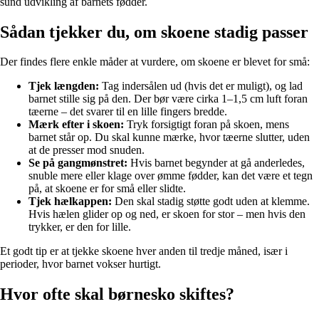
sund udvikling af barnets fødder.
Sådan tjekker du, om skoene stadig passer
Der findes flere enkle måder at vurdere, om skoene er blevet for små:
Tjek længden:
Tag indersålen ud (hvis det er muligt), og lad
barnet stille sig på den. Der bør være cirka 1–1,5 cm luft foran
tæerne – det svarer til en lille fingers bredde.
Mærk efter i skoen:
Tryk forsigtigt foran på skoen, mens
barnet står op. Du skal kunne mærke, hvor tæerne slutter, uden
at de presser mod snuden.
Se på gangmønstret:
Hvis barnet begynder at gå anderledes,
snuble mere eller klage over ømme fødder, kan det være et tegn
på, at skoene er for små eller slidte.
Tjek hælkappen:
Den skal stadig støtte godt uden at klemme.
Hvis hælen glider op og ned, er skoen for stor – men hvis den
trykker, er den for lille.
Et godt tip er at tjekke skoene hver anden til tredje måned, især i
perioder, hvor barnet vokser hurtigt.
Hvor ofte skal børnesko skiftes?