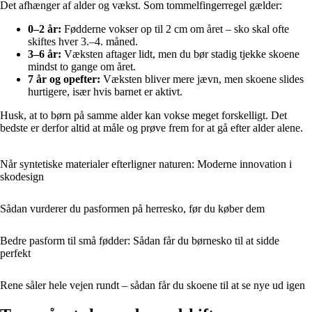
Det afhænger af alder og vækst. Som tommelfingerregel gælder:
0–2 år:
Fødderne vokser op til 2 cm om året – sko skal ofte
skiftes hver 3.–4. måned.
3–6 år:
Væksten aftager lidt, men du bør stadig tjekke skoene
mindst to gange om året.
7 år og opefter:
Væksten bliver mere jævn, men skoene slides
hurtigere, især hvis barnet er aktivt.
Husk, at to børn på samme alder kan vokse meget forskelligt. Det
bedste er derfor altid at måle og prøve frem for at gå efter alder alene.
Når syntetiske materialer efterligner naturen: Moderne innovation i
skodesign
Sådan vurderer du pasformen på herresko, før du køber dem
Bedre pasform til små fødder: Sådan får du børnesko til at sidde
perfekt
Rene såler hele vejen rundt – sådan får du skoene til at se nye ud igen