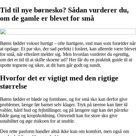
Tid til nye børnesko? Sådan vurderer du,
om de gamle er blevet for små
Børns fødder vokser hurtigt – ofte hurtigere, end man som forælder når
at opdage. Et par sko, der sad perfekt i foråret, kan allerede være blevet
for små, når efteråret melder sig. Men hvordan vurderer du egentlig,
om det er tid til at skifte skoene ud? Her får du en praktisk guide til at
spotte tegnene og sikre, at dit barn går godt og sundt.
Hvorfor det er vigtigt med den rigtige
størrelse
Børns fødder er bløde og formbare, og for små sko kan derfor give
problemer, længe før barnet selv klager. Tryk på tæerne kan føre til
vabler, hård hud og fejlstillinger, og på længere sigt kan det påvirke
både gang og kropsholdning. Omvendt kan for store sko give
ustabilitet og øge risikoen for at snuble.
Den rette pasform handler altså ikke kun om komfort, men også om